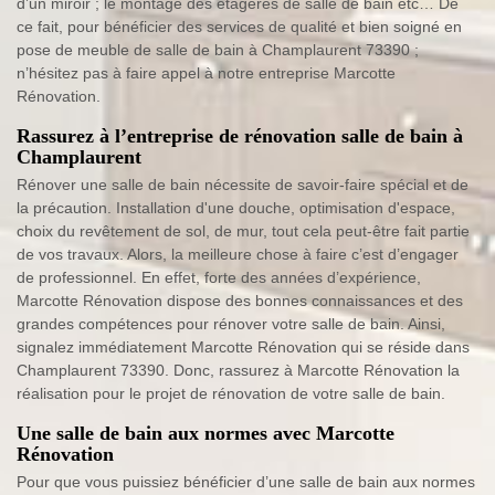
d’un miroir ; le montage des étagères de salle de bain etc… De
ce fait, pour bénéficier des services de qualité et bien soigné en
pose de meuble de salle de bain à Champlaurent 73390 ;
n’hésitez pas à faire appel à notre entreprise Marcotte
Rénovation.
Rassurez à l’entreprise de rénovation salle de bain à
Champlaurent
Rénover une salle de bain nécessite de savoir-faire spécial et de
la précaution. Installation d'une douche, optimisation d'espace,
choix du revêtement de sol, de mur, tout cela peut-être fait partie
de vos travaux. Alors, la meilleure chose à faire c’est d’engager
de professionnel. En effet, forte des années d’expérience,
Marcotte Rénovation dispose des bonnes connaissances et des
grandes compétences pour rénover votre salle de bain. Ainsi,
signalez immédiatement Marcotte Rénovation qui se réside dans
Champlaurent 73390. Donc, rassurez à Marcotte Rénovation la
réalisation pour le projet de rénovation de votre salle de bain.
Une salle de bain aux normes avec Marcotte
Rénovation
Pour que vous puissiez bénéficier d’une salle de bain aux normes