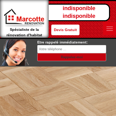
indisponible
indisponible
Spécialiste de la
Devis Gratuit
rénovation d'habitat
Etre rappelé immédiatement: