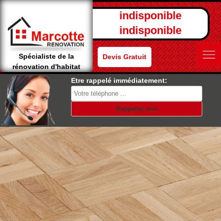
indisponible
indisponible
Spécialiste de la
Devis Gratuit
rénovation d'habitat
Etre rappelé immédiatement: