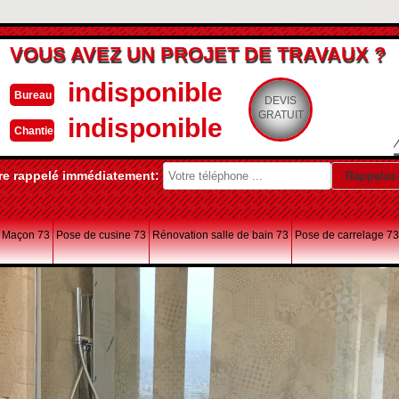
VOUS AVEZ UN PROJET DE TRAVAUX ?
indisponible
Bureau
DEVIS
GRATUIT
indisponible
Chantier
re rappelé immédiatement:
Maçon 73
Pose de cusine 73
Rénovation salle de bain 73
Pose de carrelage 73