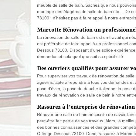
meuble de salle de bain. Sachez que nous pouvons vou
montage des étagères de salle de bain etc… De ce f
73100 ; n’hésitez pas à faire appel à notre entrepr
Marcotte Rénovation un professionnel 
La rénovation de salle de bain est un travail qui né
est préférable de faire appel à un professionnel co
Dessous 73100. Disposant d’une solide expérience d
demandes et cela quel que soit sa spécificité.
Des ouvriers qualifiés pour assurer v
Pour superviser vos travaux de rénovation de salle
aguerris, apte à répondre à tous vos demandes et cel
pose d’évier, la pose de douche italienne, la pose 
travaux de rénovation de salle de bain à notre ent
Rassurez à l’entreprise de rénovation
Rénover une salle de bain nécessite de savoir-faire 
peut-être fait partie de vos travaux. Alors, la meil
des bonnes connaissances et des grandes compétenc
Offenge Dessous 73100. Donc, rassurez à Marcotte R