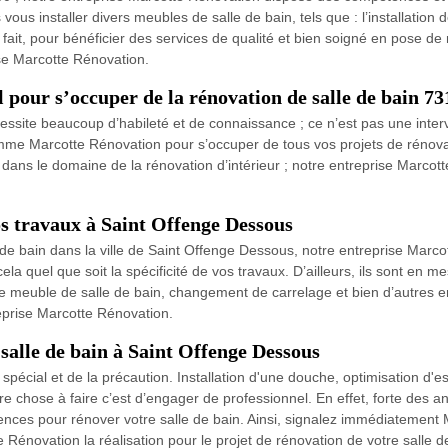
s installer divers meubles de salle de bain, tels que : l’installation d
ait, pour bénéficier des services de qualité et bien soigné en pose d
ise Marcotte Rénovation.
pour s’occuper de la rénovation de salle de bain 73
cessite beaucoup d’habileté et de connaissance ; ce n’est pas une interve
mme Marcotte Rénovation pour s’occuper de tous vos projets de rénovati
ans le domaine de la rénovation d’intérieur ; notre entreprise Marcot
os travaux à Saint Offenge Dessous
 de bain dans la ville de Saint Offenge Dessous, notre entreprise Marc
a quel que soit la spécificité de vos travaux. D’ailleurs, ils sont en m
de meuble de salle de bain, changement de carrelage et bien d’autres en
reprise Marcotte Rénovation.
 salle de bain à Saint Offenge Dessous
spécial et de la précaution. Installation d'une douche, optimisation d'
leure chose à faire c’est d’engager de professionnel. En effet, forte de
es pour rénover votre salle de bain. Ainsi, signalez immédiatement M
énovation la réalisation pour le projet de rénovation de votre salle d