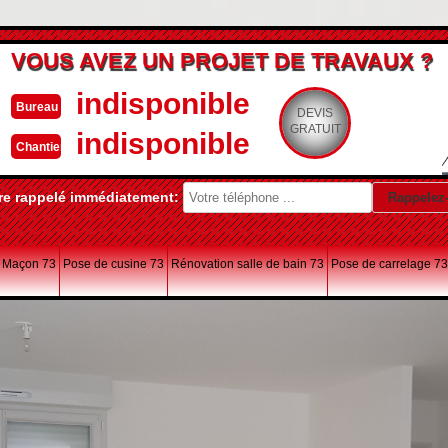
VOUS AVEZ UN PROJET DE TRAVAUX ?
indisponible
Bureau
DEVIS
GRATUIT
indisponible
Chantier
re rappelé immédiatement:
Maçon 73
Pose de cusine 73
Rénovation salle de bain 73
Pose de carrelage 73