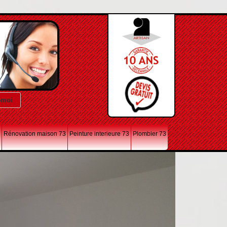
Rénovation maison 73
Peinture interieure 73
Plombier 73