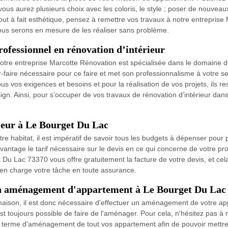
vous aurez plusieurs choix avec les coloris, le style ; poser de nouvea
 tout à fait esthétique, pensez à remettre vos travaux à notre entrepri
nous serons en mesure de les réaliser sans problème.
ofessionnel en rénovation d’intérieur
 notre entreprise Marcotte Rénovation est spécialisée dans le domaine 
r-faire nécessaire pour ce faire et met son professionnalisme à votre 
s vos exigences et besoins et pour la réalisation de vos projets, ils 
n. Ainsi, pour s’occuper de vos travaux de rénovation d’intérieur dans 
rieur à Le Bourget Du Lac
tre habitat, il est impératif de savoir tous les budgets à dépenser pour p
tage le tarif nécessaire sur le devis en ce qui concerne de votre proje
Du Lac 73370 vous offre gratuitement la facture de votre devis, et cel
n charge votre tâche en toute assurance.
'un aménagement d'appartement à Le Bourget Du Lac
e maison, il est donc nécessaire d'effectuer un aménagement de votre a
t toujours possible de faire de l'aménager. Pour cela, n'hésitez pas à
terme d'aménagement de tout vos appartement afin de pouvoir mettre to