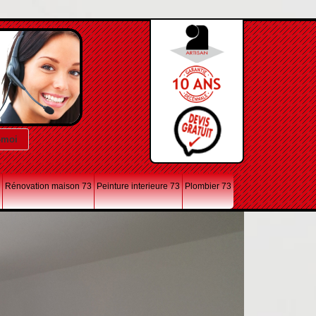
Rénovation maison 73
Peinture interieure 73
Plombier 73