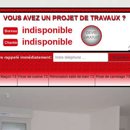
VOUS AVEZ UN PROJET DE TRAVAUX ?
indisponible
Bureau
DEVIS
GRATUIT
indisponible
Chantier
re rappelé immédiatement:
Maçon 73
Pose de cusine 73
Rénovation salle de bain 73
Pose de carrelage 73