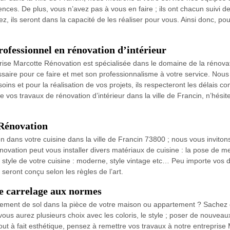
nces. De plus, vous n’avez pas à vous en faire ; ils ont chacun suivi d
tez, ils seront dans la capacité de les réaliser pour vous. Ainsi donc, po
ofessionnel en rénovation d’intérieur
eprise Marcotte Rénovation est spécialisée dans le domaine de la rénova
saire pour ce faire et met son professionnalisme à votre service. Nous
ins et pour la réalisation de vos projets, ils respecteront les délais
e vos travaux de rénovation d’intérieur dans la ville de Francin, n’hésit
 Rénovation
n dans votre cuisine dans la ville de Francin 73800 ; nous vous invitons
vation peut vous installer divers matériaux de cuisine : la pose de meub
 style de votre cuisine : moderne, style vintage etc… Peu importe vos
seront conçu selon les règles de l’art.
e carrelage aux normes
ement de sol dans la pièce de votre maison ou appartement ? Sachez q
vous aurez plusieurs choix avec les coloris, le style ; poser de nouvea
 tout à fait esthétique, pensez à remettre vos travaux à notre entrepri