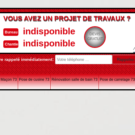
VOUS AVEZ UN PROJET DE TRAVAUX ?
indisponible
Bureau
DEVIS
GRATUIT
indisponible
Chantier
re rappelé immédiatement:
Maçon 73
Pose de cusine 73
Rénovation salle de bain 73
Pose de carrelage 73