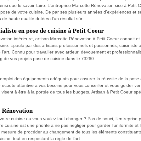
insi que le savoir-faire. L’entreprise Marcotte Rénovation sise à Petit 
 pose de votre cuisine. De par ses plusieurs années d’expériences et 
s de haute qualité dotées d’un résultat sûr.
aliste en pose de cuisine à Petit Coeur
tion intérieure, artisan Marcotte Rénovation à Petit Coeur connait et m
ine. Epaulé par des artisans professionnels et passionnés, cuisiniste à 
 l’art. Connu pour travailler avec ardeur, dévouement et professionnalis
g de vos projets pose de cuisine dans le 73260.
r emploi des équipements adéquats pour assurer la réussite de la pose d
écoute attentive à vos besoins pour vous conseiller et vous guider ver
s visent à être à la portée de tous les budgets. Artisan à Petit Coeur sp
e Rénovation
tre cuisine ou vous voulez tout changer ? Pas de souci, l’entreprise 
 cuisine est une priorité à ne pas négliger pour garder l’uniformité et l
 mesure de procéder au changement de tous les éléments constituants vo
ine, tout en respectant la règle de l’art.