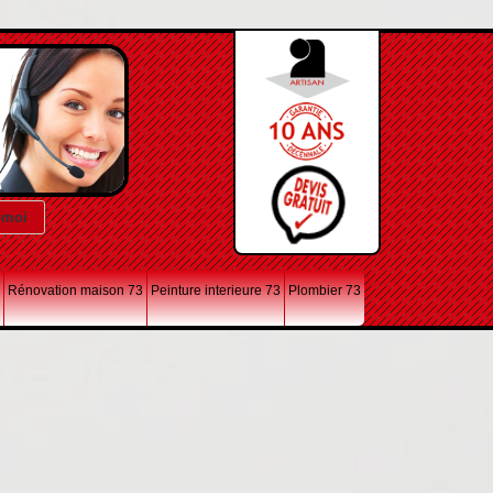
Rénovation maison 73
Peinture interieure 73
Plombier 73