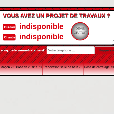
VOUS AVEZ UN PROJET DE TRAVAUX ?
indisponible
Bureau
DEVIS
GRATUIT
indisponible
Chantier
re rappelé immédiatement:
Maçon 73
Pose de cusine 73
Rénovation salle de bain 73
Pose de carrelage 73