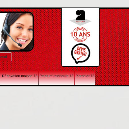
Rénovation maison 73
Peinture interieure 73
Plombier 73