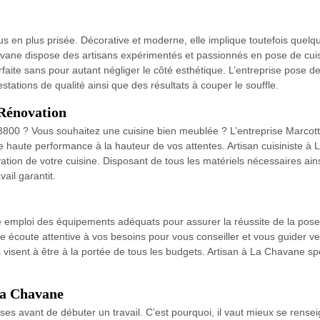
us en plus prisée. Décorative et moderne, elle implique toutefois quelque
vane dispose des artisans expérimentés et passionnés en pose de cuis
rfaite sans pour autant négliger le côté esthétique. L’entreprise pose
stations de qualité ainsi que des résultats à couper le souffle.
 Rénovation
73800 ? Vous souhaitez une cuisine bien meublée ? L’entreprise Marcot
e haute performance à la hauteur de vos attentes. Artisan cuisiniste à
vation de votre cuisine. Disposant de tous les matériels nécessaires ains
ail garantit.
e emploi des équipements adéquats pour assurer la réussite de la pose 
coute attentive à vos besoins pour vous conseiller et vous guider ver
s visent à être à la portée de tous les budgets. Artisan à La Chavane s
 La Chavane
nses avant de débuter un travail. C’est pourquoi, il vaut mieux se rens