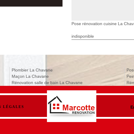
Pose rénovation cuisine La Cha
indisponible
Plombier La Chavane
Pos
Maçon La Chavane
Pei
Rénovation salle de bain La Chavane
Rén
S LÉGALES
E