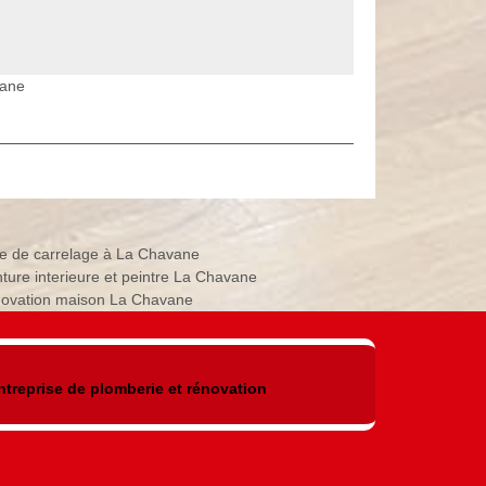
vane
e de carrelage à La Chavane
nture interieure et peintre La Chavane
ovation maison La Chavane
ntreprise de plomberie et rénovation