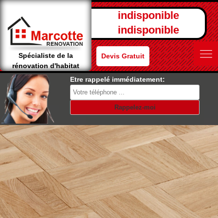
indisponible
indisponible
Spécialiste de la
Devis Gratuit
rénovation d'habitat
Etre rappelé immédiatement: