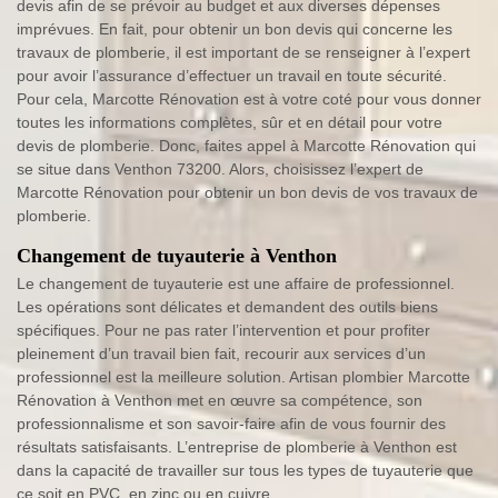
devis afin de se prévoir au budget et aux diverses dépenses
imprévues. En fait, pour obtenir un bon devis qui concerne les
travaux de plomberie, il est important de se renseigner à l’expert
pour avoir l’assurance d’effectuer un travail en toute sécurité.
Pour cela, Marcotte Rénovation est à votre coté pour vous donner
toutes les informations complètes, sûr et en détail pour votre
devis de plomberie. Donc, faites appel à Marcotte Rénovation qui
se situe dans Venthon 73200. Alors, choisissez l’expert de
Marcotte Rénovation pour obtenir un bon devis de vos travaux de
plomberie.
Changement de tuyauterie à Venthon
Le changement de tuyauterie est une affaire de professionnel.
Les opérations sont délicates et demandent des outils biens
spécifiques. Pour ne pas rater l’intervention et pour profiter
pleinement d’un travail bien fait, recourir aux services d’un
professionnel est la meilleure solution. Artisan plombier Marcotte
Rénovation à Venthon met en œuvre sa compétence, son
professionnalisme et son savoir-faire afin de vous fournir des
résultats satisfaisants. L’entreprise de plomberie à Venthon est
dans la capacité de travailler sur tous les types de tuyauterie que
ce soit en PVC, en zinc ou en cuivre.