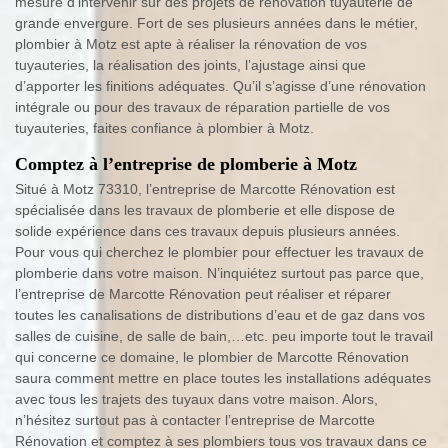
mesure d’intervenir sur des projets de rénovation tuyauterie de
grande envergure. Fort de ses plusieurs années dans le métier,
plombier à Motz est apte à réaliser la rénovation de vos
tuyauteries, la réalisation des joints, l’ajustage ainsi que
d’apporter les finitions adéquates. Qu’il s’agisse d’une rénovation
intégrale ou pour des travaux de réparation partielle de vos
tuyauteries, faites confiance à plombier à Motz.
Comptez à l’entreprise de plomberie à Motz
Situé à Motz 73310, l’entreprise de Marcotte Rénovation est
spécialisée dans les travaux de plomberie et elle dispose de
solide expérience dans ces travaux depuis plusieurs années.
Pour vous qui cherchez le plombier pour effectuer les travaux de
plomberie dans votre maison. N’inquiétez surtout pas parce que,
l’entreprise de Marcotte Rénovation peut réaliser et réparer
toutes les canalisations de distributions d’eau et de gaz dans vos
salles de cuisine, de salle de bain,…etc. peu importe tout le travail
qui concerne ce domaine, le plombier de Marcotte Rénovation
saura comment mettre en place toutes les installations adéquates
avec tous les trajets des tuyaux dans votre maison. Alors,
n’hésitez surtout pas à contacter l’entreprise de Marcotte
Rénovation et comptez à ses plombiers tous vos travaux dans ce