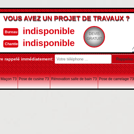
VOUS AVEZ UN PROJET DE TRAVAUX ?
indisponible
Bureau
DEVIS
GRATUIT
indisponible
Chantier
re rappelé immédiatement:
Maçon 73
Pose de cusine 73
Rénovation salle de bain 73
Pose de carrelage 73