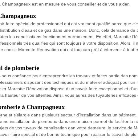
 à Champagneux est en mesure de vous conseiller et de vous aider.
à Champagneux
-faire spécial de professionnel qui est vraiment qualifié parce que c’es
de distribution d’eau et de gaz dans une maison. Donc, cela demande de
 toutes les canalisations fonctionnent normalement. En effet, Marcotte R
ssionnels très qualifiés qui sont toujours à votre disposition. Alors, il
choisir Marcotte Rénovation qui est toujours prêt à intervenir à tout
il de plomberie
s-nous confiance pour entreprendre les travaux et faites partie des nomb
rofessionnels disposant des techniques et du matériel adéquat pour un r
ier Marcotte Rénovation dispose d’un savoir-faire exceptionnel et d’une
 hauteur de vos attentes. Ainsi, vous aurez des tuyauteries efficaces 
 plomberie à Champagneux
ne et s’élargie dans plusieurs secteur d’installation dans un bâtiment. 
a bonne installation de plomberie dans une maison permet de faciliter la 
jets de vos tuyaux de canalisation dan votre demeure, le service de M
avoir-faire spécial et de bonne technique pour réaliser le travail de p