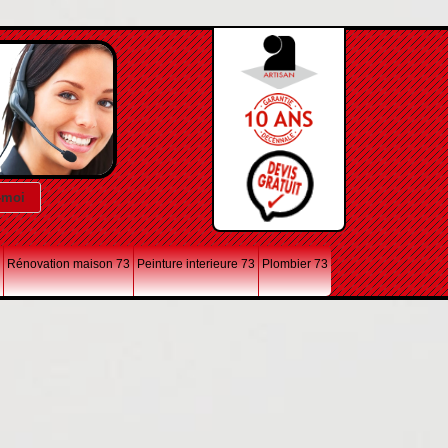
Rénovation maison 73
Peinture interieure 73
Plombier 73