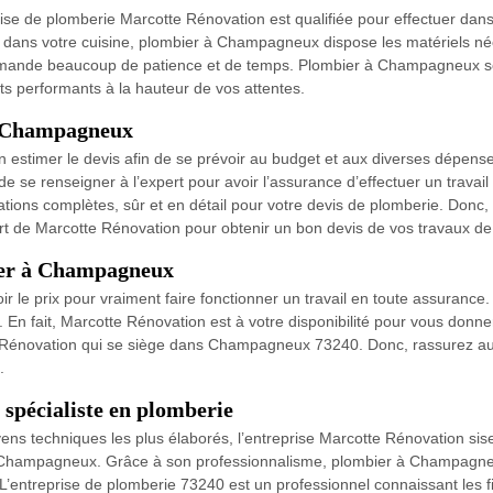
de plomberie Marcotte Rénovation est qualifiée pour effectuer dans la r
 dans votre cuisine, plombier à Champagneux dispose les matériels néce
ui demande beaucoup de patience et de temps. Plombier à Champagneux s
ats performants à la hauteur de vos attentes.
à Champagneux
bien estimer le devis afin de se prévoir au budget et aux diverses dépen
de se renseigner à l’expert pour avoir l’assurance d’effectuer un travai
ations complètes, sûr et en détail pour votre devis de plomberie. Donc,
t de Marcotte Rénovation pour obtenir un bon devis de vos travaux de
ier à Champagneux
oir le prix pour vraiment faire fonctionner un travail en toute assurance
. En fait, Marcotte Rénovation est à votre disponibilité pour vous donn
tte Rénovation qui se siège dans Champagneux 73240. Donc, rassurez a
.
 spécialiste en plomberie
ens techniques les plus élaborés, l’entreprise Marcotte Rénovation sis
 Champagneux. Grâce à son professionnalisme, plombier à Champagneux 
. L’entreprise de plomberie 73240 est un professionnel connaissant les f