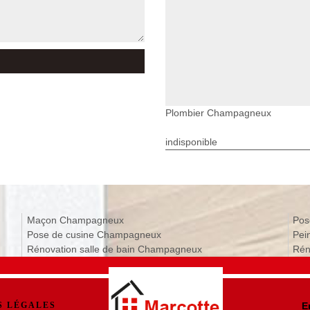
Plombier Champagneux
indisponible
Maçon Champagneux
Pos
Pose de cusine Champagneux
Pei
Rénovation salle de bain Champagneux
Rén
S LÉGALES
E