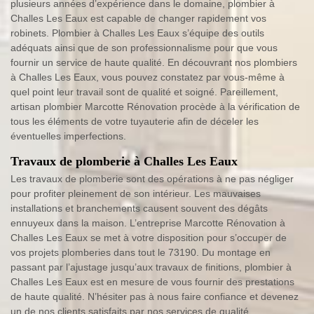
plusieurs années d’expérience dans le domaine, plombier à
Challes Les Eaux est capable de changer rapidement vos
robinets. Plombier à Challes Les Eaux s’équipe des outils
adéquats ainsi que de son professionnalisme pour que vous
fournir un service de haute qualité. En découvrant nos plombiers
à Challes Les Eaux, vous pouvez constatez par vous-même à
quel point leur travail sont de qualité et soigné. Pareillement,
artisan plombier Marcotte Rénovation procède à la vérification de
tous les éléments de votre tuyauterie afin de déceler les
éventuelles imperfections.
Travaux de plomberie à Challes Les Eaux
Les travaux de plomberie sont des opérations à ne pas négliger
pour profiter pleinement de son intérieur. Les mauvaises
installations et branchements causent souvent des dégâts
ennuyeux dans la maison. L’entreprise Marcotte Rénovation à
Challes Les Eaux se met à votre disposition pour s’occuper de
vos projets plomberies dans tout le 73190. Du montage en
passant par l’ajustage jusqu’aux travaux de finitions, plombier à
Challes Les Eaux est en mesure de vous fournir des prestations
de haute qualité. N’hésiter pas à nous faire confiance et devenez
un de nos clients satisfaits par nos services de qualité.