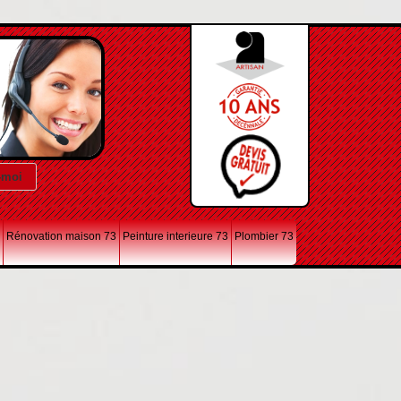
Rénovation maison 73
Peinture interieure 73
Plombier 73