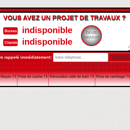
VOUS AVEZ UN PROJET DE TRAVAUX ?
indisponible
Bureau
DEVIS
GRATUIT
indisponible
Chantier
re rappelé immédiatement:
Maçon 73
Pose de cusine 73
Rénovation salle de bain 73
Pose de carrelage 73