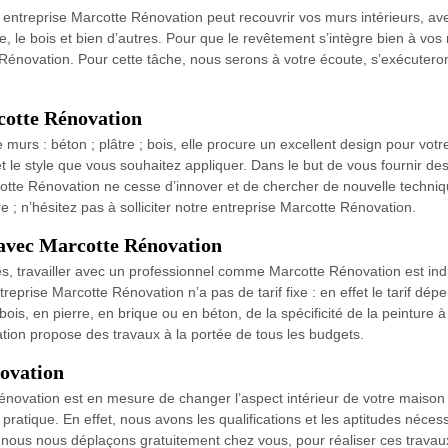
entreprise Marcotte Rénovation peut recouvrir vos murs intérieurs, avec
age, le bois et bien d’autres. Pour que le revêtement s’intègre bien à vos
Rénovation. Pour cette tâche, nous serons à votre écoute, s’exécuterons
cotte Rénovation
e murs : béton ; plâtre ; bois, elle procure un excellent design pour vot
t le style que vous souhaitez appliquer. Dans le but de vous fournir de
otte Rénovation ne cesse d’innover et de chercher de nouvelle techniqu
 ; n’hésitez pas à solliciter notre entreprise Marcotte Rénovation.
e avec Marcotte Rénovation
cès, travailler avec un professionnel comme Marcotte Rénovation est in
reprise Marcotte Rénovation n’a pas de tarif fixe : en effet le tarif dép
ois, en pierre, en brique ou en béton, de la spécificité de la peinture à
ion propose des travaux à la portée de tous les budgets.
ovation
énovation est en mesure de changer l’aspect intérieur de votre maison 
pratique. En effet, nous avons les qualifications et les aptitudes néce
nous nous déplaçons gratuitement chez vous, pour réaliser ces travaux.