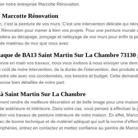
cter notre entreprise Marcotte Rénovation.
c Marcotte Rénovation
on, c’est la peinture de vos murs. C’est une intervention délicate qui né
 Rénovation pour mener à bien vos projets. Pour une peinture murale
ocèdera au décapage, ponçage et nettoyage de vos murs pour enfin la p
 de matériau de mur que vous avez.
 plaque de BA13 Saint Martin Sur La Chambre 73130 
enne en main vos travaux, nous vous invitons à nous envoyer une dem
oût de notre intervention, de la durée de l’intervention, des produits et
 notre site avec vos coordonnées, vos besoins et budget. Cette deman
onse bien détaillée de notre part.
r à Saint Martin Sur La Chambre
iment rendre de meilleure décoration et de belle image pour une maison.
ie extérieure et intérieure. Dans votre cas, vous pensez à effectuer la p
on vos travaux de peinture intérieure de votre maison. En effet, Marco
vec de bonne technique et de matériel adéquat qui suit la norme d’effect
iphéries, entrez en contactez et mettez confiance au peintre de Marco