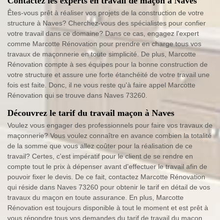
Contactez les experts en travail de maçon à Naves
Êtes-vous prêt à réaliser vos projets de la construction de votre
structure à Naves? Cherchez-vous des spécialistes pour confier
votre travail dans ce domaine? Dans ce cas, engagez l'expert
comme Marcotte Rénovation pour prendre en charge tous vos
travaux de maçonnerie en toute simplicité. De plus, Marcotte
Rénovation compte à ses équipes pour la bonne construction de
votre structure et assure une forte étanchéité de votre travail une
fois est faite. Donc, il ne vous reste qu'à faire appel Marcotte
Rénovation qui se trouve dans Naves 73260.
Découvrez le tarif du travail maçon à Naves
Voulez vous engager des professionnels pour faire vos travaux de
maçonnerie? Vous voulez connaître en avance combien la totalité
de la somme que vous allez coûter pour la réalisation de ce
travail? Certes, c'est impératif pour le client de se rendre en
compte tout le prix à dépenser avant d'effectuer le travail afin de
pouvoir fixer le devis. De ce fait, contactez Marcotte Rénovation
qui réside dans Naves 73260 pour obtenir le tarif en détail de vos
travaux du maçon en toute assurance. En plus, Marcotte
Rénovation est toujours disponible à tout le moment et est prêt à
vous répondre tous vos demandes du tarif de travail du maçon