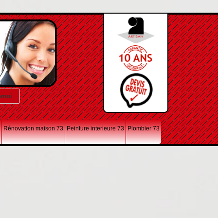
Rénovation maison 73
Peinture interieure 73
Plombier 73