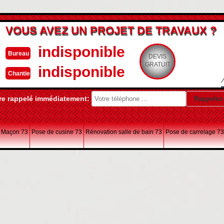
VOUS AVEZ UN PROJET DE TRAVAUX ?
indisponible
Bureau
DEVIS
GRATUIT
indisponible
Chantier
re rappelé immédiatement:
Maçon 73
Pose de cusine 73
Rénovation salle de bain 73
Pose de carrelage 73