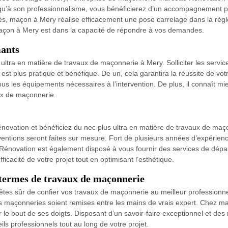
i qu’à son professionnalisme, vous bénéficierez d’un accompagnement pr
s, maçon à Mery réalise efficacement une pose carrelage dans la règle d
 maçon à Mery est dans la capacité de répondre à vos demandes.
mants
ultra en matière de travaux de maçonnerie à Mery. Solliciter les serv
 plus pratique et bénéfique. De un, cela garantira la réussite de votre 
s les équipements nécessaires à l’intervention. De plus, il connaît mie
aux de maçonnerie.
ovation et bénéficiez du nec plus ultra en matière de travaux de maçon
rventions seront faites sur mesure. Fort de plusieurs années d’expérien
e Rénovation est également disposé à vous fournir des services de d
ficacité de votre projet tout en optimisant l’esthétique.
 termes de travaux de maçonnerie
tes sûr de confier vos travaux de maçonnerie au meilleur professionnel
ets maçonneries soient remises entre les mains de vrais expert. Chez m
r le bout de ses doigts. Disposant d’un savoir-faire exceptionnel et des
s professionnels tout au long de votre projet.