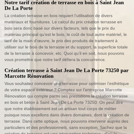
Notre tarif création de terrasse en bois à Saint Jean
De La Porte
La création terrasse en bois requiert l’utilisation de divers
matériaux et fournitures. Le calcul du prix création terrasse en
bois sera donc basé sur divers facteurs, tels que le prix du
matériau principal qu’est le bois, le coût de tout autre matériel, le
tarif de la main d’œuvre, le prix des produits de traitement à
utiliser sur le bois de la terrasse et du support, la superficie totale
de la terrasse à concevoir, etc. Quoi qu’il en soit, nous pouvons
vous promettre que notre tarif défiera la concurrence.
Création terrasse à Saint Jean De La Porte 73250 par
Marcotte Rénovation
Vous souhaitez concevoir une terrasse pour optimiser l’esthétique
de votre espace extérieur ? Comptez sur l’entreprise Marcotte
Rénovation qui compte parmi ses prestations la création terrasse
en bois et béton à Saint Jean De La Porte 73250. On peut dire
que notre établissement est un artisan tout corps de métier
puisque nous excellons dans divers domaines, dont la création de
terrasse. Dans cette optique, nous pouvons intervenir auprès des
particuliers et des professionnels, sans exception. Sachez que la
création de terrasse est une intervention technique ; d’où la