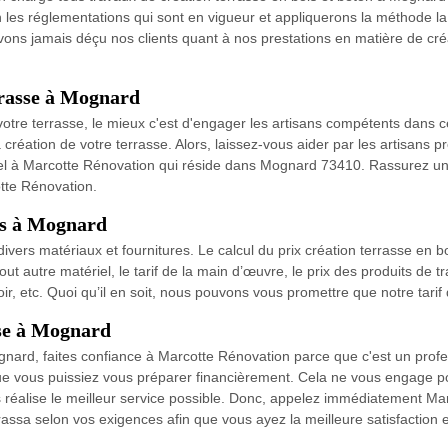
n les réglementations qui sont en vigueur et appliquerons la méthode l
’avons jamais déçu nos clients quant à nos prestations en matière de c
errasse à Mognard
e votre terrasse, le mieux c'est d'engager les artisans compétents dan
création de votre terrasse. Alors, laissez-vous aider par les artisans 
ppel à Marcotte Rénovation qui réside dans Mognard 73410. Rassurez un 
otte Rénovation.
ois à Mognard
e divers matériaux et fournitures. Le calcul du prix création terrasse en 
tout autre matériel, le tarif de la main d’œuvre, le prix des produits de tr
oir, etc. Quoi qu’il en soit, nous pouvons vous promettre que notre tarif
sse à Mognard
ognard, faites confiance à Marcotte Rénovation parce que c'est un prof
 que vous puissiez vous préparer financièrement. Cela ne vous engage po
s réalise le meilleur service possible. Donc, appelez immédiatement 
rrassa selon vos exigences afin que vous ayez la meilleure satisfaction