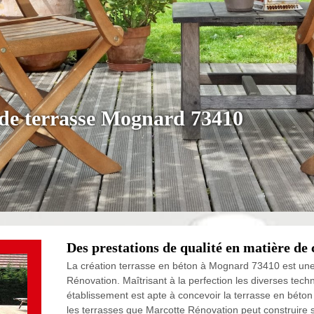
 de terrasse Mognard 73410
Des prestations de qualité en matière de 
La création terrasse en béton à Mognard 73410 est une 
Rénovation. Maîtrisant à la perfection les diverses tech
établissement est apte à concevoir la terrasse en béto
les terrasses que Marcotte Rénovation peut construire s