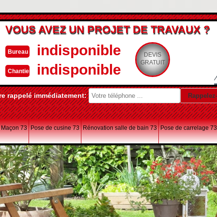
VOUS AVEZ UN PROJET DE TRAVAUX ?
indisponible
Bureau
DEVIS
GRATUIT
indisponible
Chantier
re rappelé immédiatement:
Maçon 73
Pose de cusine 73
Rénovation salle de bain 73
Pose de carrelage 73