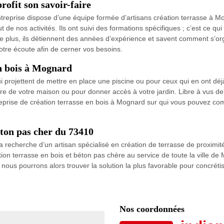
rofit son savoir-faire
treprise dispose d’une équipe formée d’artisans création terrasse à M
 de nos activités. Ils ont suivi des formations spécifiques ; c’est ce qu
e plus, ils détiennent des années d’expérience et savent comment s’orga
otre écoute afin de cerner vos besoins.
en bois à Mognard
i projettent de mettre en place une piscine ou pour ceux qui en ont dé
ture de votre maison ou pour donner accès à votre jardin. Libre à vus de
reprise de création terrasse en bois à Mognard sur qui vous pouvez com
éton pas cher du 73410
a recherche d’un artisan spécialisé en création de terrasse de proximit
ion terrasse en bois et béton pas chère au service de toute la ville d
; nous pourrons alors trouver la solution la plus favorable pour concrétis
Nos coordonnées